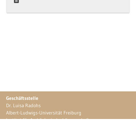
Geschäftsstelle
Dr. Luisa Radohs
Albert-Ludwigs-Universität Freiburg
Institut für Archäologische Wissenschaften
Frühgeschichtliche Archäologie und Archäologie
des Mittelalters