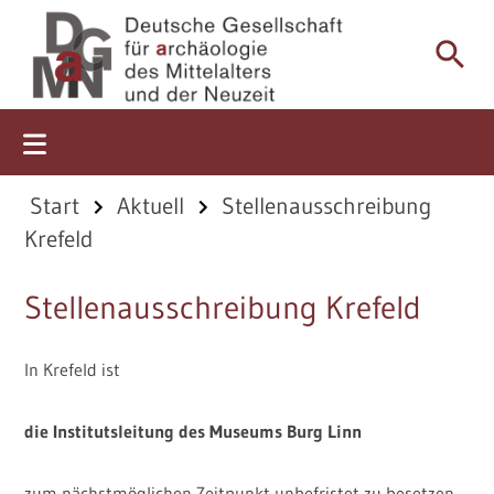
Start
Start
Aktuell
Stellenausschreibung
Krefeld
Aktuell
Stellenausschreibung Krefeld
Über uns
Mitgliedschaft
In Krefeld ist
Tagungen
die Institutsleitung des Museums Burg Linn
Mitteilungsblätter
zum nächstmöglichen Zeitpunkt unbefristet zu besetzen.