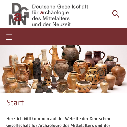
Start
Aktuell
Über uns
Mitgliedschaft
Mitteldeutsches Steinzeug gefertigt in Waldenburg, Zittau
Start
und der Oberlausitz (LfA Sachsen, Foto Stefan Krabath und
Tagungen
Ursula Wohmann)
Herzlich Willkommen auf der Website der Deutschen
Mitteilungsblätter
Gesellschaft für Archäologie des Mittelalters und der