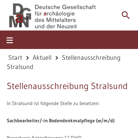
Start
Start
Aktuell
Stellenausschreibung
Stralsund
Aktuell
Stellenausschreibung Stralsund
Über uns
Mitgliedschaft
In Stralsund ist folgende Stelle zu besetzen:
Tagungen
Sachbearbeiter/-in Bodendenkmalpflege (w/m/d)
Mitteilungsblätter
Bewertung: Entgeltgruppe 12 TVöD