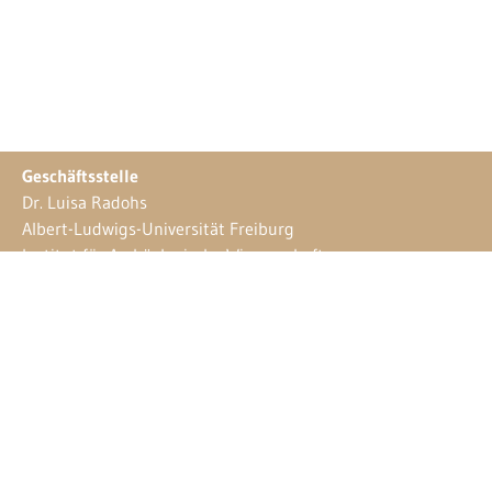
Geschäftsstelle
Dr. Luisa Radohs
Albert-Ludwigs-Universität Freiburg
Institut für Archäologische Wissenschaften
Frühgeschichtliche Archäologie und Archäologie
des Mittelalters
Belfortstraße 22
79085 Freiburg
Tel. 0761 / 203-3378
E-Mail:
luisa.radohs@iaw.uni-freiburg.de
Webdesign
Sebastian Stüber & Robin Thier